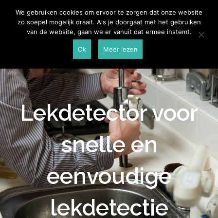
Skip
Aannemersspot
We gebruiken cookies om ervoor te zorgen dat onze website
to
zo soepel mogelijk draait. Als je doorgaat met het gebruiken
content
van de website, gaan we er vanuit dat ermee instemt.
Ok
Meer lezen
Lekdetector voor
snelle en
eenvoudige
lekdetectie