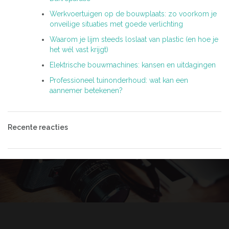
Werkvoertuigen op de bouwplaats: zo voorkom je
onveilige situaties met goede verlichting
Waarom je lijm steeds loslaat van plastic (en hoe je
het wél vast krijgt)
Elektrische bouwmachines: kansen en uitdagingen
Professioneel tuinonderhoud: wat kan een
aannemer betekenen?
Recente reacties