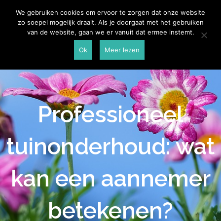
Skip
Aannemersspot
We gebruiken cookies om ervoor te zorgen dat onze website
to
zo soepel mogelijk draait. Als je doorgaat met het gebruiken
content
van de website, gaan we er vanuit dat ermee instemt.
Ok
Meer lezen
Professioneel
tuinonderhoud: wat
kan een aannemer
betekenen?