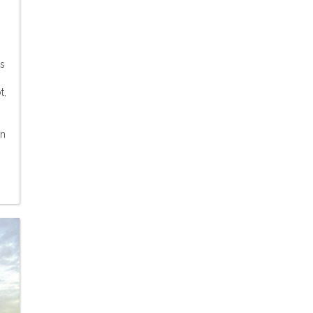
ts
t,
an