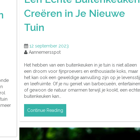
Creëren in Je Nieuwe
n
Tuin
12 september 2023
Aannemersspot
Het hebben van een buitenkeuken in je tuin is niet alleen
een droom voor fijnproevers en enthousiaste koks, maar
het kan ook een geweldige aanvulling zijn op je levensstij
onde
en leefruimte. Of je nu geniet van barbecueën, entertaine
jn
of gewoon de natuur omarmen terwijl je kookt, een echte
rol
buitenkeuken kan…
tuin
 meer
Continue Reading