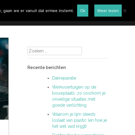
Renovatie
Contactformulier
, gaan we er vanuit dat ermee instemt.
Ok
Meer lezen
Zoeken
naar:
Recente berichten
Dakreparatie
Werkvoertuigen op de
bouwplaats: zo voorkom je
onveilige situaties met
goede verlichting
Waarom je lijm steeds
loslaat van plastic (en hoe je
het wél vast krijgt)