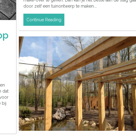
make-over te geven. Dan kan je het beste aan de slag ga
door zelf een tuinontwerp te maken.…
Continue Reading
op
een
n dat
 voor
 bij