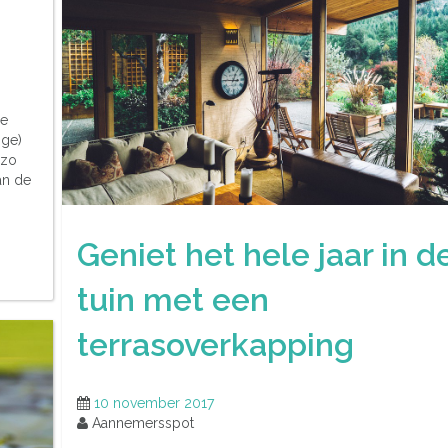
je
ige)
 zo
van de
Geniet het hele jaar in d
tuin met een
terrasoverkapping
10 november 2017
Aannemersspot