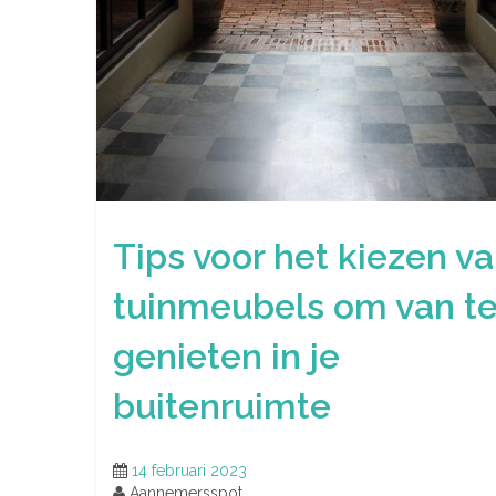
Tips voor het kiezen v
tuinmeubels om van t
genieten in je
buitenruimte
14 februari 2023
Aannemersspot