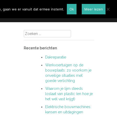
Renovatie
Contactformulier
, gaan we er vanuit dat ermee instemt.
Ok
Meer lezen
Zoeken
naar:
Recente berichten
Dakreparatie
Werkvoertuigen op de
bouwplaats: zo voorkom je
onveilige situaties met
goede verlichting
Waarom je lijm steeds
loslaat van plastic (en hoe je
het wél vast krijgt)
Elektrische bouwmachines:
kansen en uitdagingen