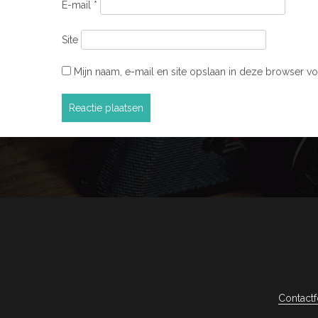
E-mail
*
Site
Mijn naam, e-mail en site opslaan in deze browser vo
Contactf