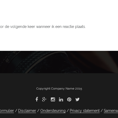
or de volgende keer wanneer ik een reactie plaats.
Copyright Company Name 2015
ormulier
Disclaimer
Ondersteuning
Privacy statement
Samenw