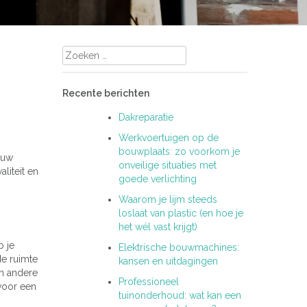
Zoeken
naar:
Recente berichten
Dakreparatie
Werkvoertuigen op de
bouwplaats: zo voorkom je
jouw
onveilige situaties met
aliteit en
goede verlichting
Waarom je lijm steeds
loslaat van plastic (en hoe je
het wél vast krijgt)
b je
Elektrische bouwmachines:
de ruimte
kansen en uitdagingen
en andere
Professioneel
 voor een
tuinonderhoud: wat kan een