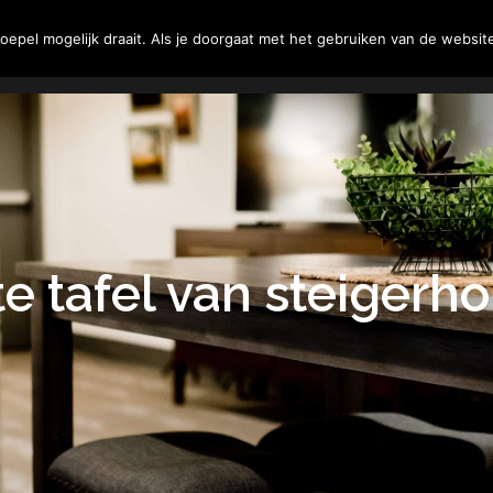
Tuin
Woning
Klussen
epel mogelijk draait. Als je doorgaat met het gebruiken van de website
e tafel van steigerho