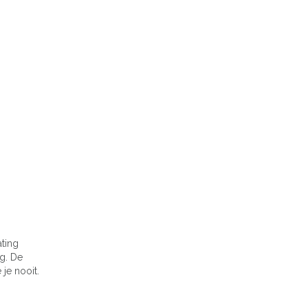
ating
g. De
je nooit.