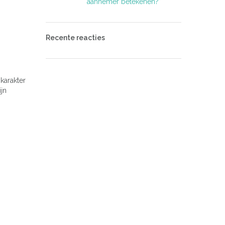
aannemer betekenen?
Recente reacties
karakter
ijn