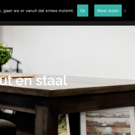
Renovatie
Contactformulier
, gaan we er vanuit dat ermee instemt.
Ok
Meer lezen
ut en staal