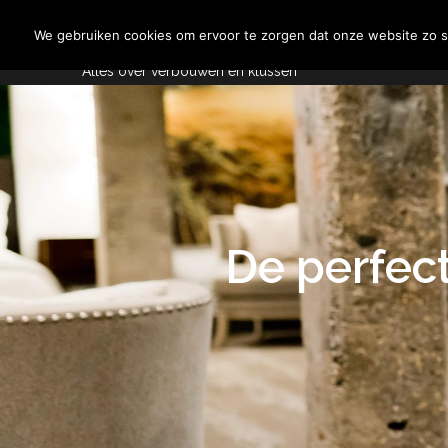
Skip
Aannemersspot
to
We gebruiken cookies om ervoor te zorgen dat onze website zo so
content
Alles over verbouwen en klussen
De perfect