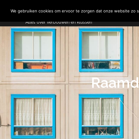
Skip
Aannemersspot
to
We gebruiken cookies om ervoor te zorgen dat onze website zo so
content
Alles over verbouwen en klussen
Raamde