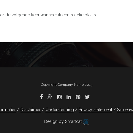
or de volgende keer wanneer ik een reactie plaats.
Copyright Company Name 2015
ormulier
Disclaimer
Ondersteuning
Privacy statement
Samenw
Design by Smartcat