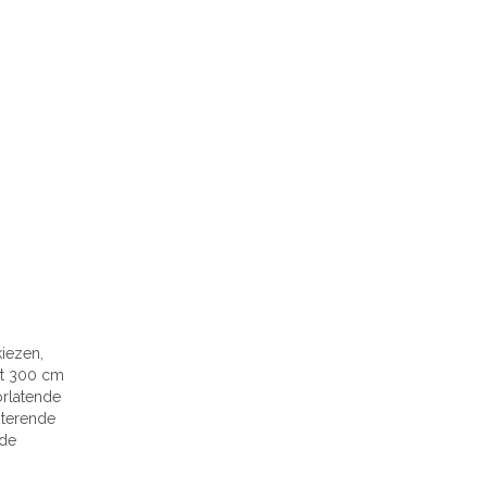
kiezen,
met 300 cm
orlatende
isterende
 de