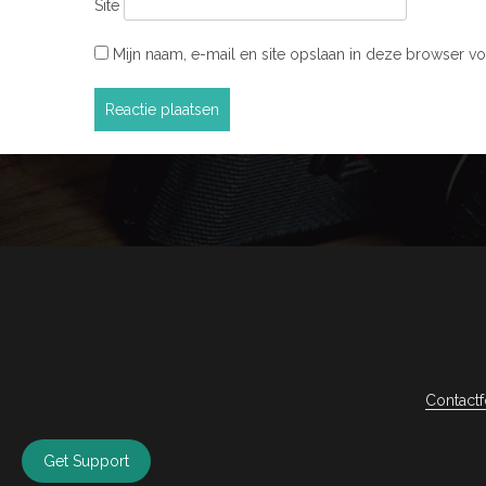
Site
Mijn naam, e-mail en site opslaan in deze browser vo
Contactf
Get Support