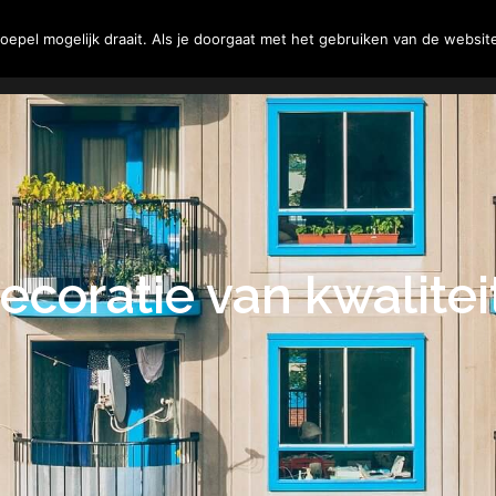
Tuin
Woning
Klussen
epel mogelijk draait. Als je doorgaat met het gebruiken van de website
coratie van kwalitei