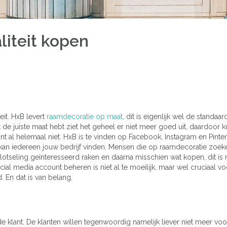
iteit kopen
it. HxB levert
raamdecoratie op maat
, dit is eigenlijk wel de standaar
et de juiste maat hebt ziet het geheel er niet meer goed uit, daardoor k
ant al helemaal niet. HxB is te vinden op Facebook, Instagram en Pinte
an kan iedereen jouw bedrijf vinden. Mensen die op raamdecoratie zoek
seling geïnteresseerd raken en daarna misschien wat kopen, dit is na
ial media account beheren is niet al te moeilijk, maar wel cruciaal v
. En dat is van belang.
de klant. De klanten willen tegenwoordig namelijk liever niet meer voo