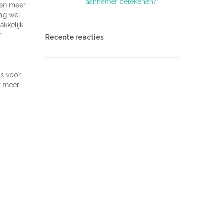
aannemer betekenen?
men meer
rag wel
akkelijk
r
Recente reacties
ls voor
t meer