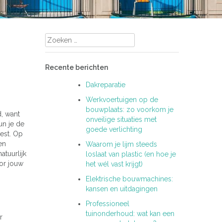
Zoeken
naar:
Recente berichten
Dakreparatie
Werkvoertuigen op de
bouwplaats: zo voorkom je
d, want
onveilige situaties met
un je de
goede verlichting
rest. Op
en
Waarom je lijm steeds
tuurlijk
loslaat van plastic (en hoe je
oor jouw
het wél vast krijgt)
Elektrische bouwmachines:
kansen en uitdagingen
Professioneel
tuinonderhoud: wat kan een
r