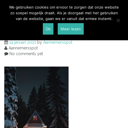
Skip
Aannemersspot
We gebruiken cookies om ervoor te zorgen dat onze website
to
zo soepel mogelijk draait. Als je doorgaat met het gebruiken
content
van de website, gaan we er vanuit dat ermee instemt.
mancave in de tuin
Ok
Meer lezen
14 januari 2021
by
Aannemersspot
Aannemersspot
No comments yet