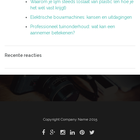
Waarom je lijm steeds loslaat van plastic (en hoe je
het wél vast krijgt)
Elektrische bouwmachines: kansen en uitdagingen
Professioneel tuinonderhoud: wat kan een
aannemer betekenen?
Recente reacties
Copyright Company Name 2015