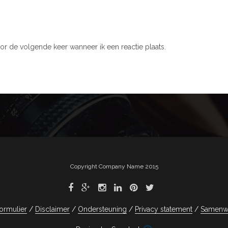
or de volgende keer wanneer ik een reactie plaats.
Copyright Company Name 2015
ormulier
Disclaimer
Ondersteuning
Privacy statement
Samenw