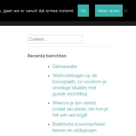
Renovatie
Contactformulier
, gaan we er vanuit dat ermee instemt.
Ok
Meer lezen
Zoeken
naar:
Recente berichten
Dakreparatie
Werkvoertuigen op de
bouwplaats: zo voorkom je
onveilige situaties met
goede verlichting
Waarom je lijm steeds
loslaat van plastic (en hoe je
het wél vast krijgt)
Elektrische bouwmachines:
kansen en uitdagingen