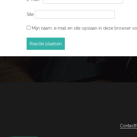
Site
Mijn naam, e-mail en site opslaan in deze browser vo
Contactf