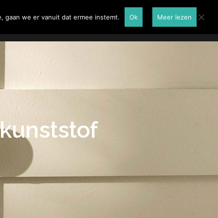
Renovatie
Contactformulier
, gaan we er vanuit dat ermee instemt.
Ok
Meer lezen
 kunststof