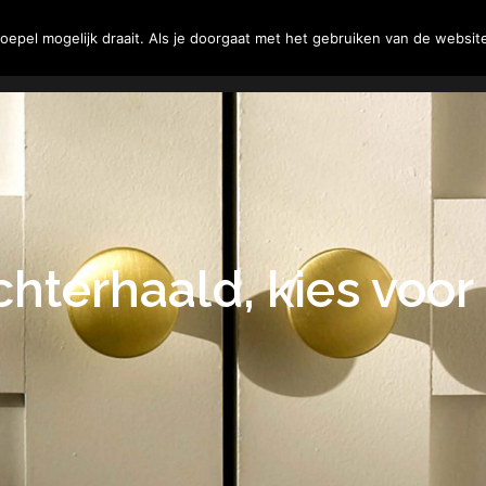
Tuin
Woning
Klussen
epel mogelijk draait. Als je doorgaat met het gebruiken van de website
chterhaald, kies voor