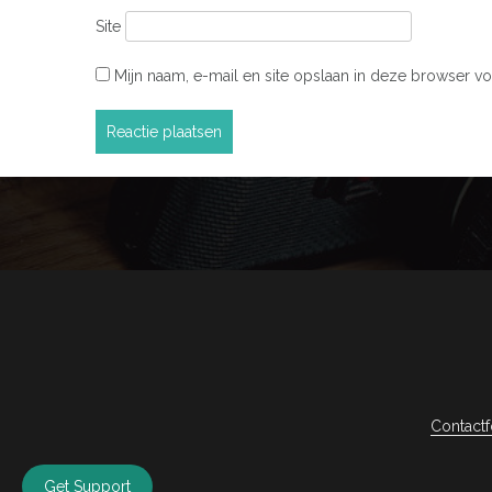
Site
Mijn naam, e-mail en site opslaan in deze browser vo
Contactf
Get Support