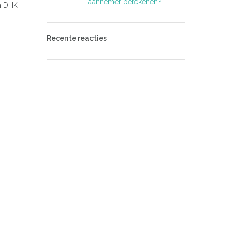
aannemer betekenen?
an DHK
Recente reacties