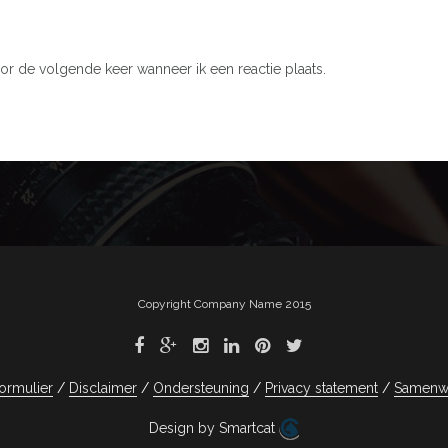
or de volgende keer wanneer ik een reactie plaats.
Copyright Company Name 2015
ormulier
Disclaimer
Ondersteuning
Privacy statement
Samenw
Design by Smartcat