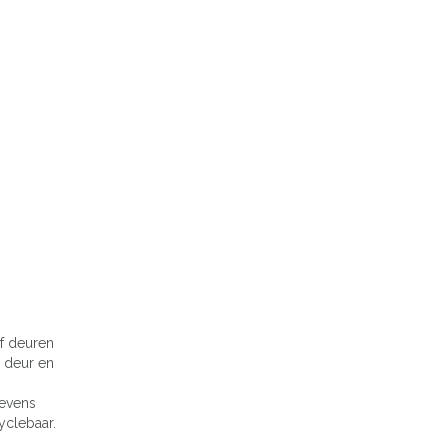
of deuren
n deur en
Tevens
yclebaar.