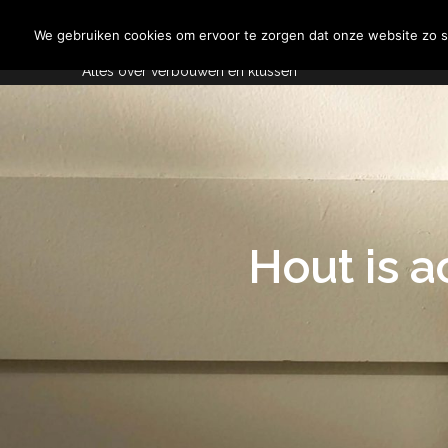
Skip
Aannemersspot
to
We gebruiken cookies om ervoor te zorgen dat onze website zo so
content
Alles over verbouwen en klussen
Hout is a