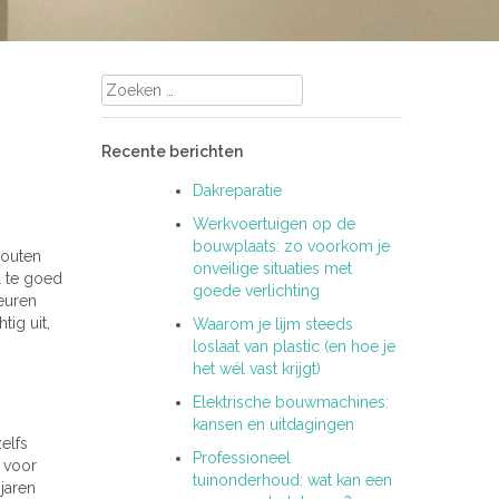
Zoeken
naar:
Recente berichten
Dakreparatie
Werkvoertuigen op de
bouwplaats: zo voorkom je
houten
onveilige situaties met
 te goed
goede verlichting
leuren
tig uit,
Waarom je lijm steeds
loslaat van plastic (en hoe je
het wél vast krijgt)
Elektrische bouwmachines:
kansen en uitdagingen
elfs
Professioneel
r voor
tuinonderhoud: wat kan een
jaren