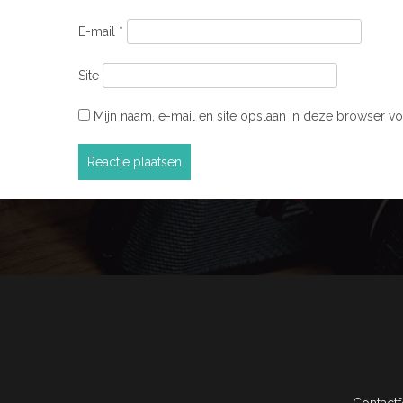
E-mail
*
Site
Mijn naam, e-mail en site opslaan in deze browser vo