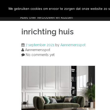
Skip
Aannemersspot
to
We gebruiken cookies om ervoor te zorgen dat onze website zo so
content
Alles over verbouwen en klussen
inrichting huis
7 september 2021
by
Aannemersspot
Aannemersspot
No comments yet