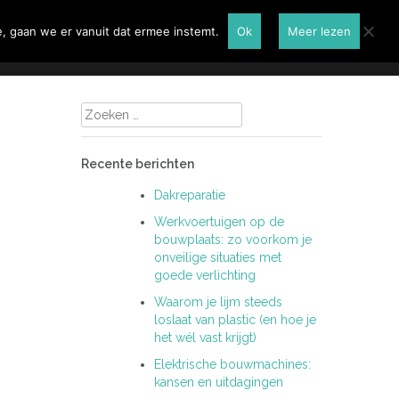
Renovatie
Contactformulier
, gaan we er vanuit dat ermee instemt.
Ok
Meer lezen
Zoeken
naar:
Recente berichten
Dakreparatie
Werkvoertuigen op de
bouwplaats: zo voorkom je
onveilige situaties met
goede verlichting
Waarom je lijm steeds
loslaat van plastic (en hoe je
het wél vast krijgt)
Elektrische bouwmachines:
kansen en uitdagingen