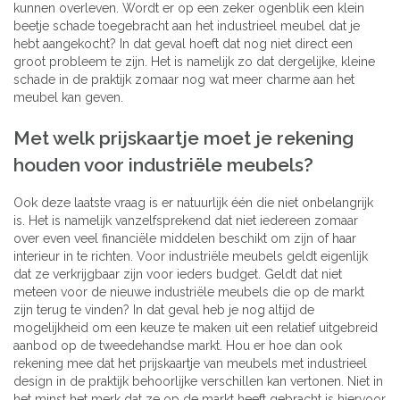
kunnen overleven. Wordt er op een zeker ogenblik een klein
beetje schade toegebracht aan het industrieel meubel dat je
hebt aangekocht? In dat geval hoeft dat nog niet direct een
groot probleem te zijn. Het is namelijk zo dat dergelijke, kleine
schade in de praktijk zomaar nog wat meer charme aan het
meubel kan geven.
Met welk prijskaartje moet je rekening
houden voor industriële meubels?
Ook deze laatste vraag is er natuurlijk één die niet onbelangrijk
is. Het is namelijk vanzelfsprekend dat niet iedereen zomaar
over even veel financiële middelen beschikt om zijn of haar
interieur in te richten. Voor industriële meubels geldt eigenlijk
dat ze verkrijgbaar zijn voor ieders budget. Geldt dat niet
meteen voor de nieuwe industriële meubels die op de markt
zijn terug te vinden? In dat geval heb je nog altijd de
mogelijkheid om een keuze te maken uit een relatief uitgebreid
aanbod op de tweedehandse markt. Hou er hoe dan ook
rekening mee dat het prijskaartje van meubels met industrieel
design in de praktijk behoorlijke verschillen kan vertonen. Niet in
het minst het merk dat ze op de markt heeft gebracht is hiervoor