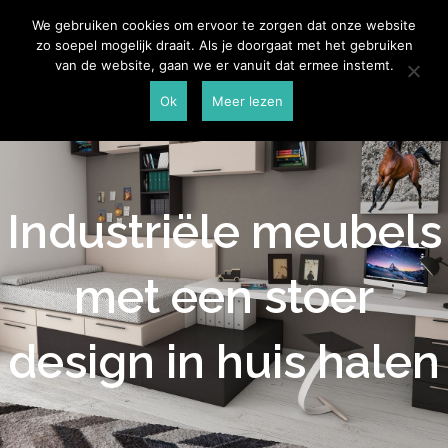
Skip
Aannemersspot
We gebruiken cookies om ervoor te zorgen dat onze website
to
zo soepel mogelijk draait. Als je doorgaat met het gebruiken
content
van de website, gaan we er vanuit dat ermee instemt.
Ok
Meer lezen
Industriële meubels
met een stoer
design in huis halen