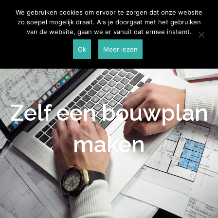
Skip
Aannemersspot
We gebruiken cookies om ervoor te zorgen dat onze website
to
zo soepel mogelijk draait. Als je doorgaat met het gebruiken
content
van de website, gaan we er vanuit dat ermee instemt.
Ok
Meer lezen
Zelf een bouwplan
maken