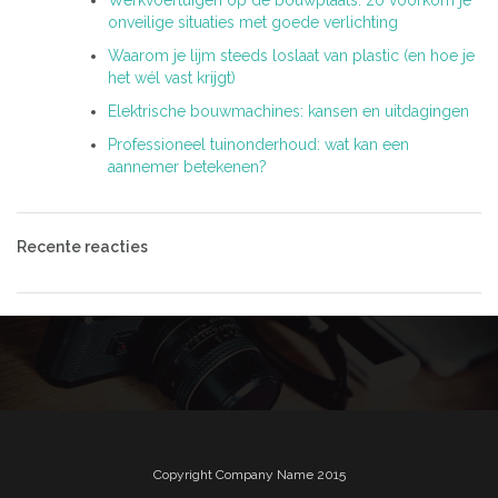
Werkvoertuigen op de bouwplaats: zo voorkom je
onveilige situaties met goede verlichting
Waarom je lijm steeds loslaat van plastic (en hoe je
het wél vast krijgt)
Elektrische bouwmachines: kansen en uitdagingen
Professioneel tuinonderhoud: wat kan een
aannemer betekenen?
Recente reacties
Copyright Company Name 2015