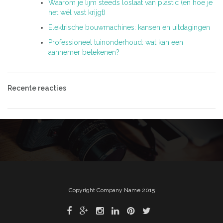
Waarom je lijm steeds loslaat van plastic (en hoe je
het wél vast krijgt)
Elektrische bouwmachines: kansen en uitdagingen
Professioneel tuinonderhoud: wat kan een
aannemer betekenen?
Recente reacties
Copyright Company Name 2015