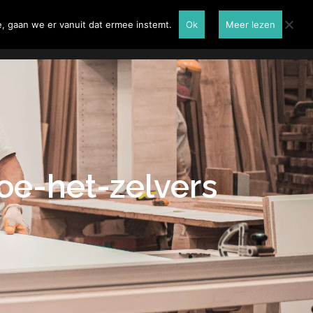
Renovatie
Contactformulier
, gaan we er vanuit dat ermee instemt.
Ok
Meer lezen
oe-het-zelvers