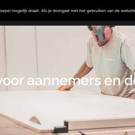
Tuin
Woning
Klussen
epel mogelijk draait. Als je doorgaat met het gebruiken van de website
oor aannemers en d