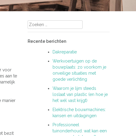
Zoeken
naar:
Recente berichten
Dakreparatie
Werkvoertuigen op de
bouwplaats: zo voorkom je
r voor
onveilige situaties met
es aan te
goede verlichting
namelijk
Waarom je lijm steeds
loslaat van plastic (en hoe je
e manier
het wél vast krijgt)
Elektrische bouwmachines:
kansen en uitdagingen
Professioneel
tuinonderhoud: wat kan een
et bezit