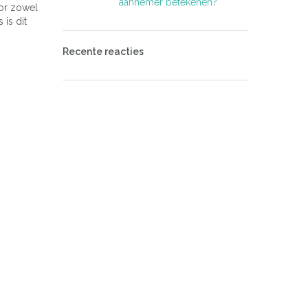
aannemer betekenen?
oor zowel
is dit
Recente reacties