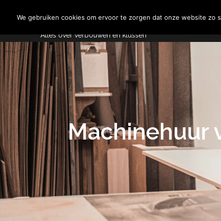
Skip
Aannemersspot
to
We gebruiken cookies om ervoor te zorgen dat onze website zo so
content
Alles over verbouwen en klussen
Machinehuur v