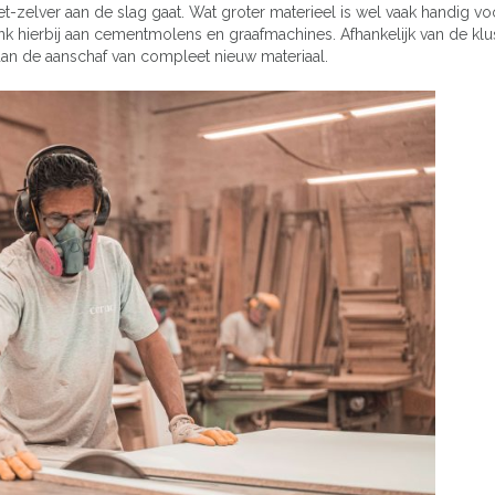
het-zelver aan de slag gaat. Wat groter materieel is wel vaak handig v
k hierbij aan cementmolens en graafmachines. Afhankelijk van de klus 
dan de aanschaf van compleet nieuw materiaal.