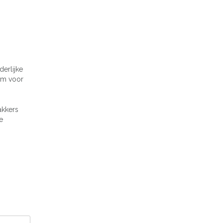
derlijke
rom voor
akkers
e