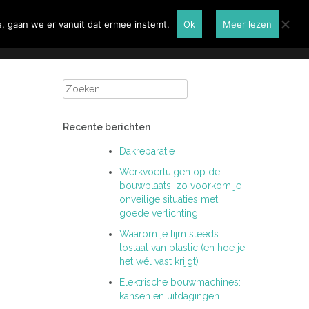
Renovatie
Contactformulier
, gaan we er vanuit dat ermee instemt.
Ok
Meer lezen
Zoeken
naar:
Recente berichten
Dakreparatie
Werkvoertuigen op de
bouwplaats: zo voorkom je
onveilige situaties met
goede verlichting
Waarom je lijm steeds
loslaat van plastic (en hoe je
het wél vast krijgt)
Elektrische bouwmachines:
kansen en uitdagingen