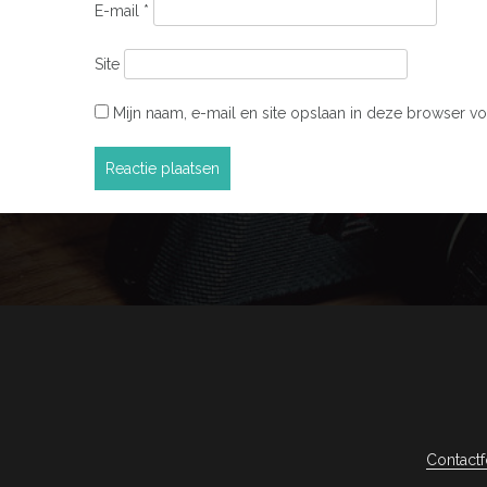
E-mail
*
Site
Mijn naam, e-mail en site opslaan in deze browser vo
Contactf