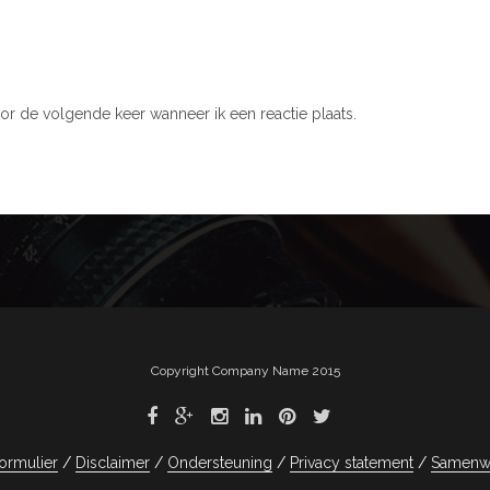
or de volgende keer wanneer ik een reactie plaats.
Copyright Company Name 2015
ormulier
Disclaimer
Ondersteuning
Privacy statement
Samenw