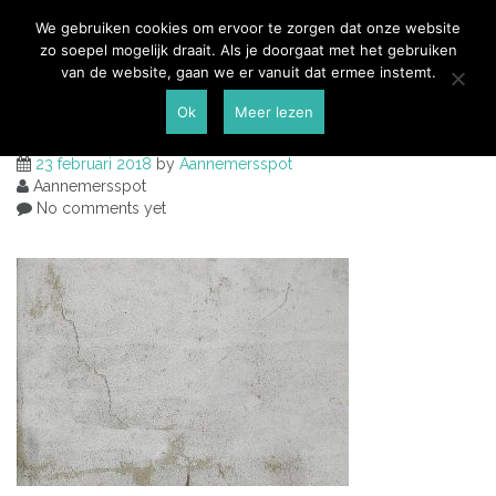
Skip
Aannemersspot
We gebruiken cookies om ervoor te zorgen dat onze website
to
zo soepel mogelijk draait. Als je doorgaat met het gebruiken
content
van de website, gaan we er vanuit dat ermee instemt.
Spouwmuurisolatie
Ok
Meer lezen
23 februari 2018
by
Aannemersspot
Aannemersspot
No comments yet