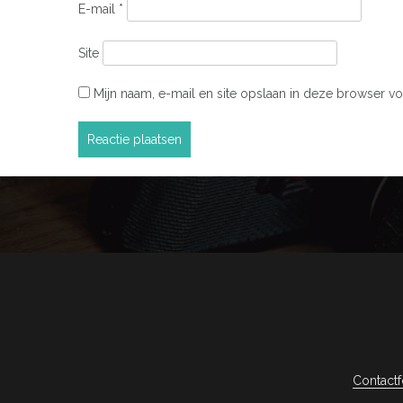
E-mail
*
Site
Mijn naam, e-mail en site opslaan in deze browser vo
Contactf