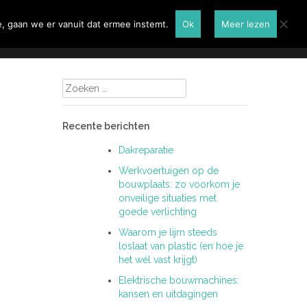
Renovatie
Contactformulier
, gaan we er vanuit dat ermee instemt.
Ok
Meer lezen
Zoeken
naar:
Recente berichten
Dakreparatie
Werkvoertuigen op de
bouwplaats: zo voorkom je
onveilige situaties met
goede verlichting
Waarom je lijm steeds
loslaat van plastic (en hoe je
het wél vast krijgt)
Elektrische bouwmachines:
kansen en uitdagingen