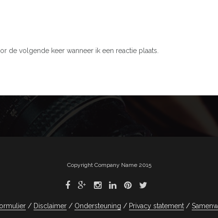
or de volgende keer wanneer ik een reactie plaats.
Copyright Company Name 2015
ormulier
Disclaimer
Ondersteuning
Privacy statement
Samenw