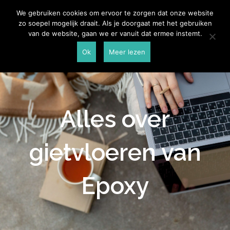
Skip
Aannemersspot
We gebruiken cookies om ervoor te zorgen dat onze website
to
zo soepel mogelijk draait. Als je doorgaat met het gebruiken
content
van de website, gaan we er vanuit dat ermee instemt.
Ok
Meer lezen
Alles over
gietvloeren van
Epoxy