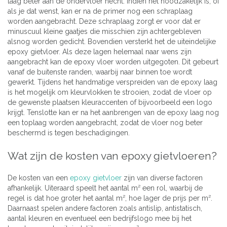
laag beter aan de ondervloer hecht. Indien het noodzakelijk is, of
als je dat wenst, kan er na de primer nog een schraplaag
worden aangebracht. Deze schraplaag zorgt er voor dat er
minuscuul kleine gaatjes die misschien zijn achtergebleven
alsnog worden gedicht. Bovendien versterkt het de uiteindelijke
epoxy gietvloer. Als deze lagen helemaal naar wens zijn
aangebracht kan de epoxy vloer worden uitgegoten. Dit gebeurt
vanaf de buitenste randen, waarbij naar binnen toe wordt
gewerkt. Tijdens het handmatige verspreiden van de epoxy laag
is het mogelijk om kleurvlokken te strooien, zodat de vloer op
de gewenste plaatsen kleuraccenten of bijvoorbeeld een logo
krijgt. Tenslotte kan er na het aanbrengen van de epoxy laag nog
een toplaag worden aangebracht, zodat de vloer nog beter
beschermd is tegen beschadigingen.
Wat zijn de kosten van epoxy gietvloeren?
De kosten van een
epoxy gietvloer
zijn van diverse factoren
afhankelijk. Uiteraard speelt het aantal m² een rol, waarbij de
regel is dat hoe groter het aantal m², hoe lager de prijs per m².
Daarnaast spelen andere factoren zoals antislip, antistatisch,
aantal kleuren en eventueel een bedrijfslogo mee bij het