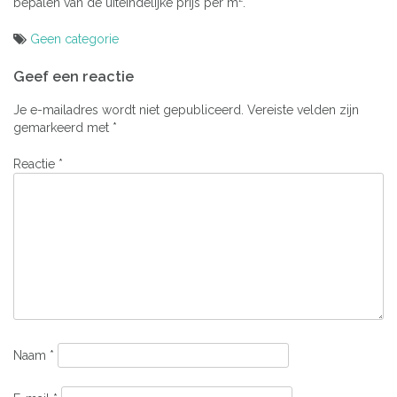
bepalen van de uiteindelijke prijs per m².
Geen categorie
Bericht
Geef een reactie
navigatie
Je e-mailadres wordt niet gepubliceerd.
Vereiste velden zijn
gemarkeerd met
*
Reactie
*
Naam
*