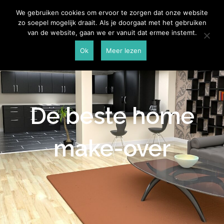
Skip
Aannemersspot
We gebruiken cookies om ervoor te zorgen dat onze website
to
zo soepel mogelijk draait. Als je doorgaat met het gebruiken
content
van de website, gaan we er vanuit dat ermee instemt.
Ok
Meer lezen
De beste home
make-over