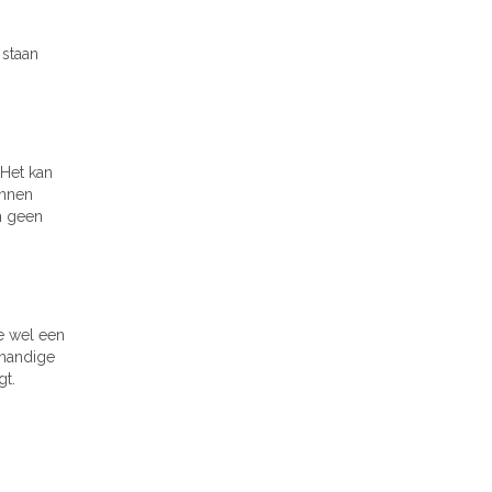
 staan
Het kan
unnen
n geen
je wel een
 handige
gt.