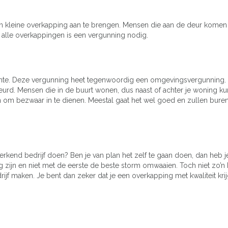
n kleine overkapping aan te brengen. Mensen die aan de deur komen
or alle overkappingen is een vergunning nodig.
nte. Deze vergunning heet tegenwoordig een omgevingsvergunning. 
d. Mensen die in de buurt wonen, dus naast of achter je woning k
n om bezwaar in te dienen. Meestal gaat het wel goed en zullen bure
 erkend bedrijf doen? Ben je van plan het zelf te gaan doen, dan heb 
 zijn en niet met de eerste de beste storm omwaaien. Toch niet zo’n
f maken. Je bent dan zeker dat je een overkapping met kwaliteit krij