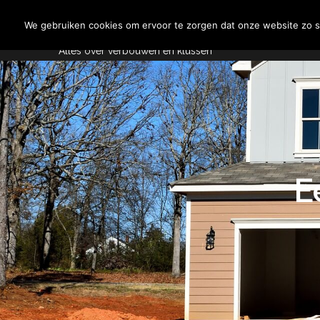
Skip
Aannemersspot
to
We gebruiken cookies om ervoor te zorgen dat onze website zo so
content
Alles over verbouwen en klussen
E