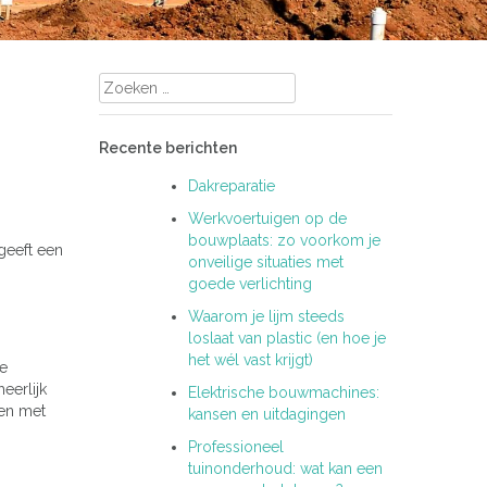
Zoeken
naar:
Recente berichten
Dakreparatie
Werkvoertuigen op de
bouwplaats: zo voorkom je
geeft een
onveilige situaties met
goede verlichting
Waarom je lijm steeds
loslaat van plastic (en hoe je
het wél vast krijgt)
ge
eerlijk
Elektrische bouwmachines:
 en met
kansen en uitdagingen
Professioneel
tuinonderhoud: wat kan een