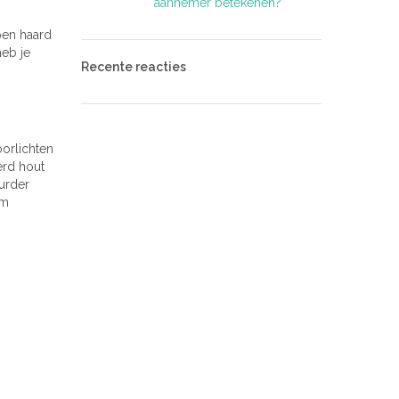
aannemer betekenen?
pen haard
heb je
Recente reacties
orlichten
erd hout
urder
om