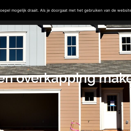
Tuin
Woning
Klussen
epel mogelijk draait. Als je doorgaat met het gebruiken van de website
en overkapping mak