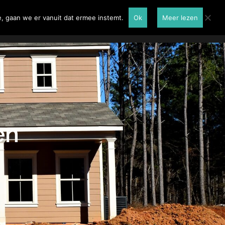
Renovatie
Contactformulier
, gaan we er vanuit dat ermee instemt.
Ok
Meer lezen
en