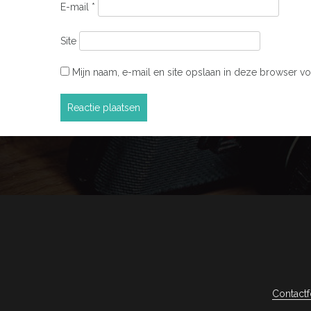
E-mail
*
Site
Mijn naam, e-mail en site opslaan in deze browser vo
Contactf