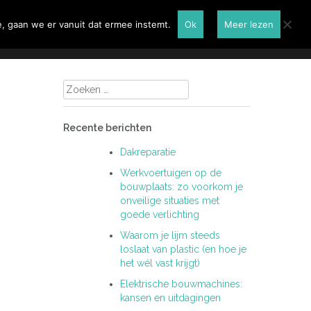
Renovatie
Contactformulier
, gaan we er vanuit dat ermee instemt.
Ok
Meer lezen
Zoeken
naar:
Recente berichten
Dakreparatie
Werkvoertuigen op de
bouwplaats: zo voorkom je
onveilige situaties met
goede verlichting
Waarom je lijm steeds
loslaat van plastic (en hoe je
het wél vast krijgt)
Elektrische bouwmachines:
kansen en uitdagingen