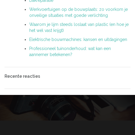
Dakreparatie
Werkvoertuigen op de bouwplaats: zo voorkom je
onveilige situaties met goede verlichting
Waarom je lijm steeds loslaat van plastic (en hoe je
het wél vast krijgt)
Elektrische bouwmachines: kansen en uitdagingen
Professioneel tuinonderhoud: wat kan een
aannemer betekenen?
Recente reacties