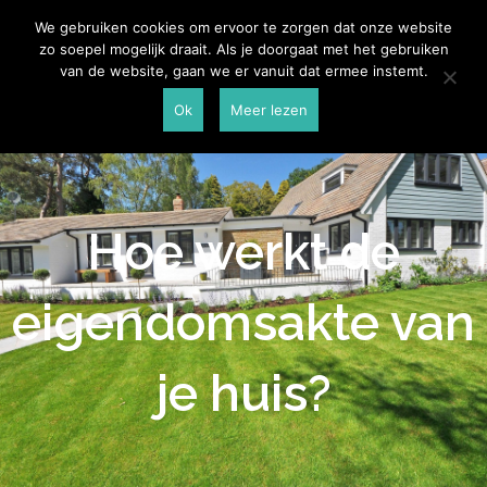
Skip
Aannemersspot
We gebruiken cookies om ervoor te zorgen dat onze website
to
zo soepel mogelijk draait. Als je doorgaat met het gebruiken
content
van de website, gaan we er vanuit dat ermee instemt.
Ok
Meer lezen
Hoe werkt de
eigendomsakte van
je huis?