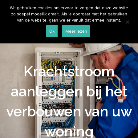
Skip
Aannemersspot
We gebruiken cookies om ervoor te zorgen dat onze website
to
zo soepel mogelijk draait. Als je doorgaat met het gebruiken
content
van de website, gaan we er vanuit dat ermee instemt.
Ok
Meer lezen
Krachtstroom
aanleggen bij het
verbouwen van uw
woning