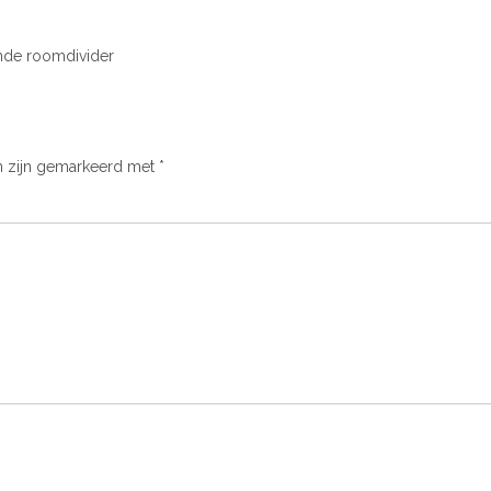
mde roomdivider
n zijn gemarkeerd met
*