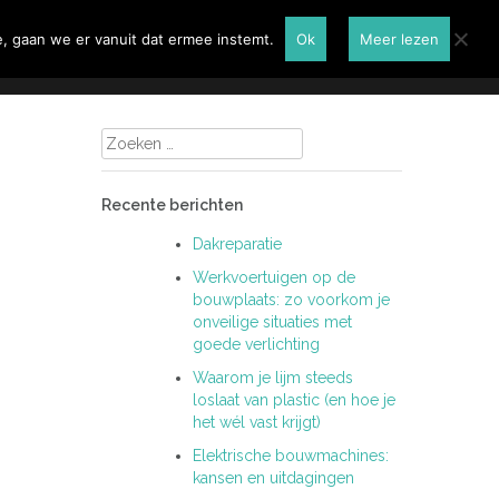
Renovatie
Contactformulier
, gaan we er vanuit dat ermee instemt.
Ok
Meer lezen
Zoeken
naar:
Recente berichten
Dakreparatie
Werkvoertuigen op de
bouwplaats: zo voorkom je
onveilige situaties met
goede verlichting
Waarom je lijm steeds
loslaat van plastic (en hoe je
het wél vast krijgt)
Elektrische bouwmachines:
kansen en uitdagingen