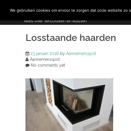
Skip
Aannemersspot
to
We gebruiken cookies om ervoor te zorgen dat onze website zo so
content
Alles over verbouwen en klussen
Losstaande haarden
23 januari 2018
by
Aannemersspot
Aannemersspot
No comments yet