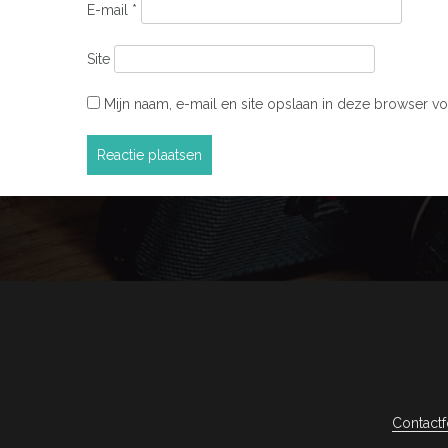
E-mail
*
Site
Mijn naam, e-mail en site opslaan in deze browser vo
Contactf