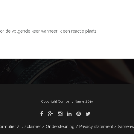
or de volgende keer wanneer ik een reactie plaats.
Copyright Company Name 2015
ormulier
Disclaimer
Ondersteuning
Privacy statement
Samenw