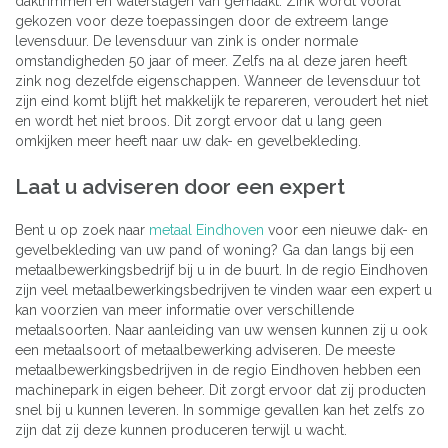
daktrimmen en waterslagen van gemaakt. Zink wordt vooral
gekozen voor deze toepassingen door de extreem lange
levensduur. De levensduur van zink is onder normale
omstandigheden 50 jaar of meer. Zelfs na al deze jaren heeft
zink nog dezelfde eigenschappen. Wanneer de levensduur tot
zijn eind komt blijft het makkelijk te repareren, veroudert het niet
en wordt het niet broos. Dit zorgt ervoor dat u lang geen
omkijken meer heeft naar uw dak- en gevelbekleding.
Laat u adviseren door een expert
Bent u op zoek naar
metaal Eindhoven
voor een nieuwe dak- en
gevelbekleding van uw pand of woning? Ga dan langs bij een
metaalbewerkingsbedrijf bij u in de buurt. In de regio Eindhoven
zijn veel metaalbewerkingsbedrijven te vinden waar een expert u
kan voorzien van meer informatie over verschillende
metaalsoorten. Naar aanleiding van uw wensen kunnen zij u ook
een metaalsoort of metaalbewerking adviseren. De meeste
metaalbewerkingsbedrijven in de regio Eindhoven hebben een
machinepark in eigen beheer. Dit zorgt ervoor dat zij producten
snel bij u kunnen leveren. In sommige gevallen kan het zelfs zo
zijn dat zij deze kunnen produceren terwijl u wacht.