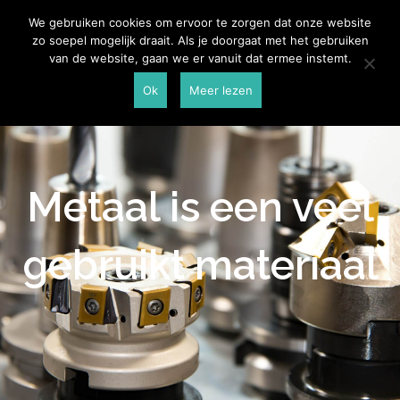
Skip
Aannemersspot
We gebruiken cookies om ervoor te zorgen dat onze website
to
zo soepel mogelijk draait. Als je doorgaat met het gebruiken
content
van de website, gaan we er vanuit dat ermee instemt.
Ok
Meer lezen
Metaal is een veel
gebruikt materiaal