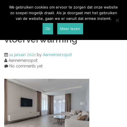
Skip
Aannemersspot
We gebruiken cookies om ervoor te zorgen dat onze website
to
zo soepel mogelijk draait. Als je doorgaat met het gebruiken
content
van de website, gaan we er vanuit dat ermee instemt.
milieuvriendelijke
Ok
Meer lezen
vloerverwarming
14 januari 2021
by
Aannemersspot
Aannemersspot
No comments yet