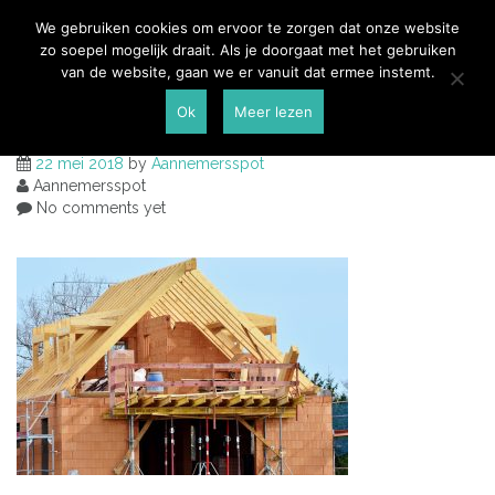
Skip
Aannemersspot
We gebruiken cookies om ervoor te zorgen dat onze website
to
zo soepel mogelijk draait. Als je doorgaat met het gebruiken
content
van de website, gaan we er vanuit dat ermee instemt.
we gaan weer bouwen
Ok
Meer lezen
22 mei 2018
by
Aannemersspot
Aannemersspot
No comments yet