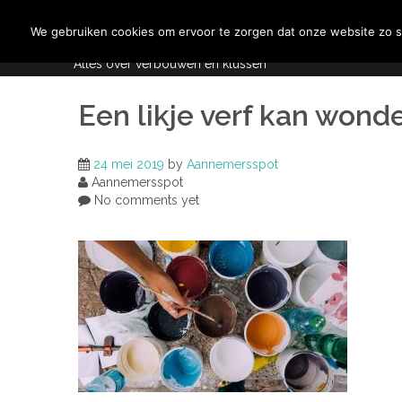
Skip
Aannemersspot
to
We gebruiken cookies om ervoor te zorgen dat onze website zo so
content
Alles over verbouwen en klussen
Een likje verf kan wond
24 mei 2019
by
Aannemersspot
Aannemersspot
No comments yet