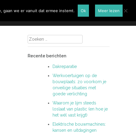
Renovatie
Contactformulier
, gaan we er vanuit dat ermee instemt.
Ok
Meer lezen
Zoeken
naar:
Recente berichten
Dakreparatie
Werkvoertuigen op de
bouwplaats: zo voorkom je
onveilige situaties met
goede verlichting
Waarom je lijm steeds
loslaat van plastic (en hoe je
het wél vast krijgt)
Elektrische bouwmachines:
kansen en uitdagingen