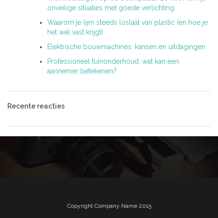
onveilige situaties met goede verlichting
Waarom je lijm steeds loslaat van plastic (en hoe je
het wél vast krijgt)
Elektrische bouwmachines: kansen en uitdagingen
Professioneel tuinonderhoud: wat kan een
aannemer betekenen?
Recente reacties
Copyright Company Name 2015